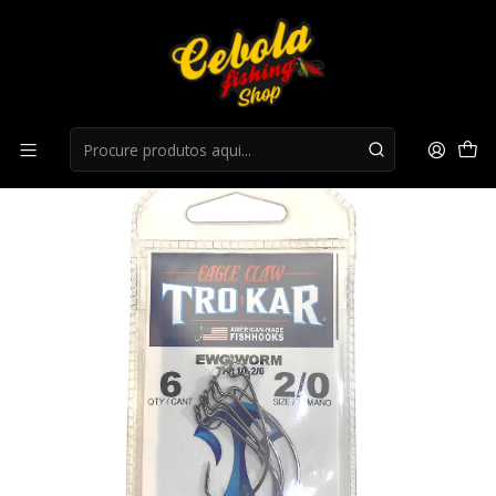
Início
Anzois
Anzois Eagle Claw Trokar Ewg Worm Hook Platinum
Chrome