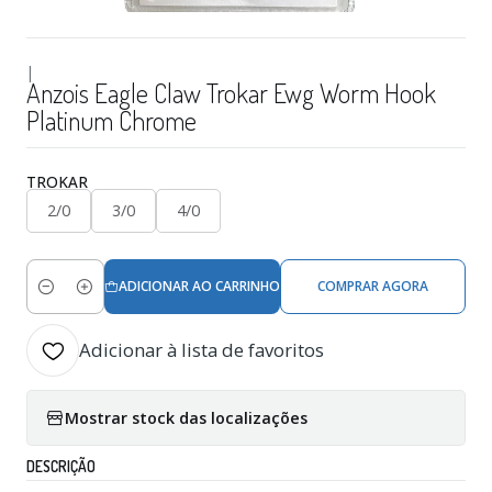
|
Anzois Eagle Claw Trokar Ewg Worm Hook
Platinum Chrome
TROKAR
2/0
3/0
4/0
ADICIONAR AO CARRINHO
COMPRAR AGORA
Quantidade
Adicionar à lista de favoritos
Mostrar stock das localizações
DESCRIÇÃO