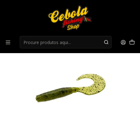
Início
Flukes
Amostra Zoom Fat Albert