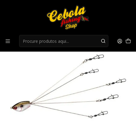
Início
Spinnerbaits
Amostra Yum Umbrella 5" - Tennessee Shad