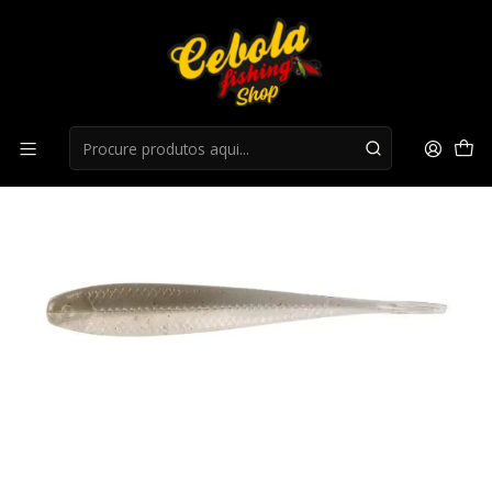
Início
Flukes
Amostra YUM FF Sonar Minnow 5"