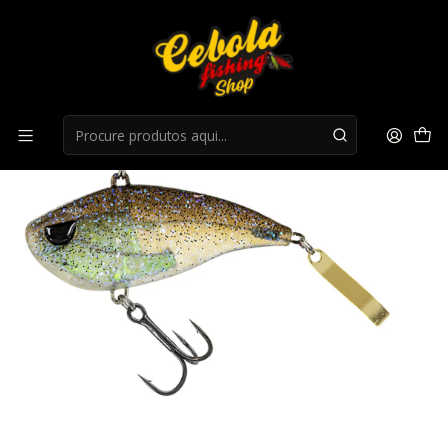
Início
Lipless
Amostra Molix Soft Lipless Vib 55