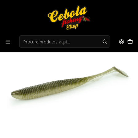
Início
Flukes
Amostra Molix Ra Shad 3.8"