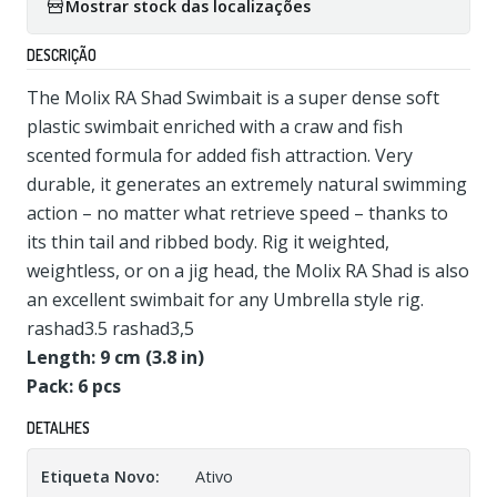
Mostrar stock das localizações
DESCRIÇÃO
The Molix RA Shad Swimbait is a super dense soft
plastic swimbait enriched with a craw and fish
scented formula for added fish attraction. Very
durable, it generates an extremely natural swimming
action – no matter what retrieve speed – thanks to
its thin tail and ribbed body. Rig it weighted,
weightless, or on a jig head, the Molix RA Shad is also
an excellent swimbait for any Umbrella style rig.
rashad3.5 rashad3,5
Length: 9 cm (3.8 in)
Pack: 6 pcs
DETALHES
Etiqueta Novo:
Ativo