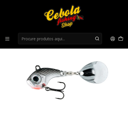
Início
Lipless
Amostra Herakles Tiny Tornado 12G