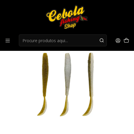
Início
Flukes
Amostra Herakles Leftail Worm 3.4" - Ayu