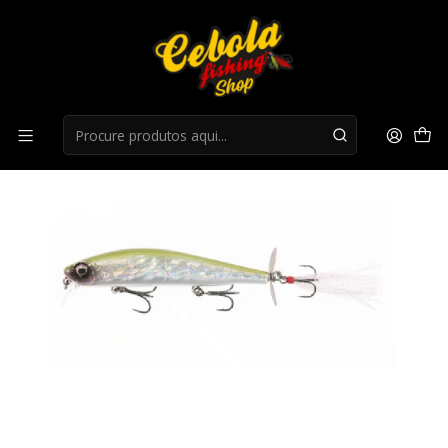
Início
Superficie
Amostra Hart Propeller Minnow 104F