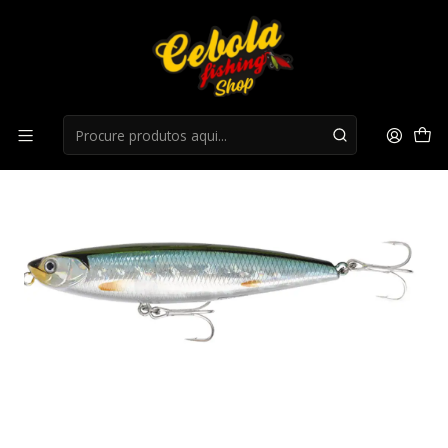
Início
Superficie
Amostra Hart krest 94