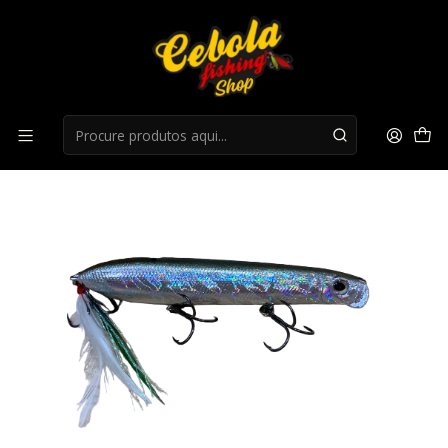
Início
Superficie
Amostra Baitsfishing Bumper Jr - 10gr