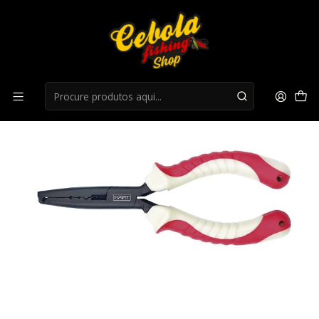
Início
Ferramentas e Acessorios
Alicate Hart Inox Game 6