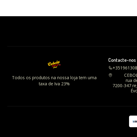
Contacte-nos
+35196130
CEBO
Todos os produtos na nossa loja tem uma
rua d
taxa de Iva 23%
7200-347 r
Évo