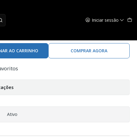
Iniciar sessão
batana
NAR AO CARRINHO
COMPRAR AGORA
avoritos
zações
Ativo