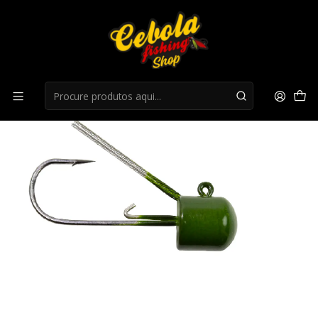
Início
Anzois
Anzois WEEDLESS MUSHROOM HEAD JIG 7gr