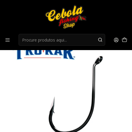
Início
Anzois
Anzois Eagle Claw Trokar Drop Shot Hook Platinum
Chrome 1